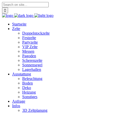
Startseite
Zelte
Doppelstockzelte
Festzelte
Partyzelte
VIP Zelte
Messen
Pagoden
Scherenzelte
Sonnensegel
Lagerhallen
Ausstattung
Beleuchtung
Boden
Deko
Heizung
Sonstiges
Anfrage
Infos
3D Zeltplanung