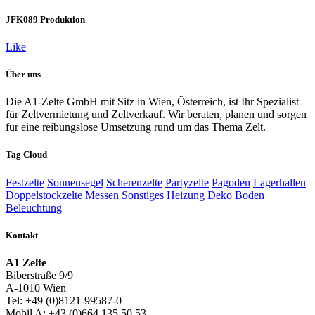
JFK089 Produktion
Like
Über uns
Die A1-Zelte GmbH mit Sitz in Wien, Österreich, ist Ihr Spezialist
für Zeltvermietung und Zeltverkauf. Wir beraten, planen und sorgen
für eine reibungslose Umsetzung rund um das Thema Zelt.
Tag Cloud
Festzelte
Sonnensegel
Scherenzelte
Partyzelte
Pagoden
Lagerhallen
Doppelstockzelte
Messen
Sonstiges
Heizung
Deko
Boden
Beleuchtung
Kontakt
A1 Zelte
Biberstraße 9/9
A-1010 Wien
Tel: +49 (0)8121-99587-0
Mobil A: +43 (0)664 135 50 53