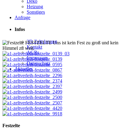
Deko
Heizung
Sonstiges
Anfrage
Infos
3D Zeltplanung
FESTZELTE
Uns ist kein Fest zu groß und kein
Kontakt
Himmel zu weit.
AGBs
Impressum
Datenschutz
Aktuelles
Festzelte