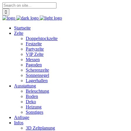
Startseite
Zelte
Doppelstockzelte
Festzelte
Partyzelte
VIP Zelte
Messen
Pagoden
Scherenzelte
Sonnensegel
Lagerhallen
Ausstattung
Beleuchtung
Boden
Deko
Heizung
Sonstiges
Anfrage
Infos
3D Zeltplanung